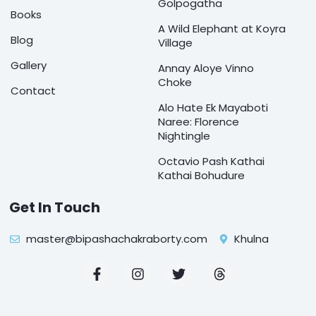
Golpogatha
Books
A Wild Elephant at Koyra
Blog
Village
Gallery
Annay Aloye Vinno
Choke
Contact
Alo Hate Ek Mayaboti
Naree: Florence
Nightingle
Octavio Pash Kathai
Kathai Bohudure
Get In Touch
master@bipashachakraborty.com
Khulna
F
I
T
T
a
n
w
h
c
s
i
r
e
t
t
e