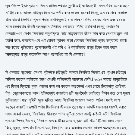
জুমানজি,স্পাইডারম্যান ও মিলানকোলিয়া-খ্যাত সুন্দরী এই অভিনেত্রী। সমসাময়িক অনেক মহান
সাহিত্যিক ও তাদের সাহিত্য নিয়ে বড় পর্দায় কাজ হয়েছে অনেক। কিন্তু এসবের মাঝে অকালে
ঝরে যাওয়া সিলভিয়া প্লাথ প্রায় অনাবিষ্কৃতই রয়ে গেছেন। যদিও ১৯৭৯ সালে এবং ২০০৩
সালে সিলভিয়ার জীবনী অবলম্বনে হলিউডে চলচ্চিত্র নির্মিত হয়েছিল। কিন্তু সেখানে দি
বেলজার-এর লেখক সিলভিয়া অনুপস্থিত। তাঁর সত্যিকারের জীবন আর কাজ সেখানে তুলে ধরা
হয়নি। ফলে, কারস্টেন-এর এই ঘোষণা ব্যাপক সাড়া ফেলেছে সিলভিয়া প্লাথ ভক্তদের মাঝে।
মরণোত্তর পুলিতজার পুরস্কারজয়ী এই কবি ও ঔপন্যাসিকের মাত্র ত্রিশ বছর বয়সে
আত্মহত্যার মাত্র কয়েকদিন আগে প্রকাশিত হয় দি বেলজার।
দি বেলজার গ্রন্থের এসথার গ্রীনউড চরিত্রটি আসলে সিলভিয়া নিজেই,এই প্রধান চরিত্রে
অভিনয় করবেন বর্তমানের তরুণ মেধাবী অভিনেত্রী দাকোতা ফেনিং। ২০১৭ সালের জানুয়ারীতে
এই ফিচার ফ্লিমের দৃশ্য ধারনের কাজ শুর করবেন কারস্টেন। এখন চলছে চিত্রনাট্য তৈরিসহ
প্রি-প্রোডাকশনের কাজ। ইতিমধ্যেই কারস্টেন দুটি স্বল্পদৈর্ঘ্য চলচ্চিত্র নির্মান করে বেশ সুনাম
কুড়িয়েছেন। সারা পৃথিবী জুড়ে ছড়িয়ে আছে সিলভিয়া প্লাথের ভক্ত-পাঠক। সবাই আশা
করছেন কারস্টেন রূপালী পর্দায় সিলভিয়ার জীবনকে তুলে ধরার কাজটি সফলতার সাথেই করতে
সক্ষম হবেন। কেননা, সিলভিয়ার জীবনকে পর্দায় ফুটিয়ে তোলা একটু কঠিনই বটে। সিলভিয়া
প্লাথের শৈশব, কৈশোর, শিক্ষা ও লেখক জীবন এসব ছাড়াও কবি টেড হিউসের সাথে প্রেম
বিয়ে, দ্বন্দ্ব, সম্পর্কের টানাপোড়েন, বিষণ্ণতা আর অবসাদে ভোগার কারণে আত্মহত্যাকে বেছে
নেয়া এসব কিছু পর্দায় ফুটিয়ে তোলার জন্য পরিচালক হিসেবে কারস্টেনকে যে বিশেষ মুন্সিয়ানার