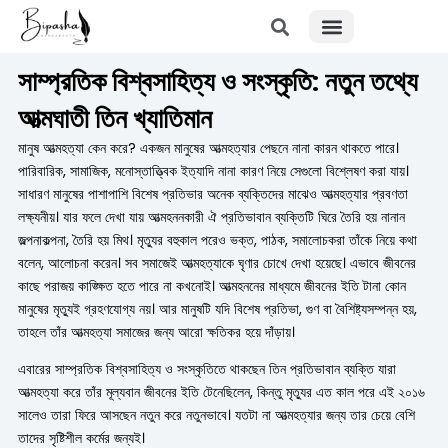
Menu
Skip
to
content
সাম্প্রতিক বিশ্বসাহিত্য ও সংস্কৃতি: নতুন তথ্যে
আত্মঘাতী তিন খ্যাতিমান
মানুষ আত্মহত্যা কেন করে? একজন মানুষের আত্মহত্যার পেছনে নানা কারন থাকতে পারে।
পারিবারিক, সামাজিক, মনোস্তাত্ত্বিক ইত্যাদি নানা কারণ নিয়ে সেগুলো বিশ্লেষণ করা যায়।
সাধারণ মানুষের পাশাপাশি বিশেষ প্রতিভার অনেক ব্যক্তিদের মাঝেও আত্মহত্যার প্রবণতা
লক্ষ্যনীয়। যার ফলে দেখা যায় আত্মহননকারী ঐ প্রতিভাবান ব্যক্তিটি ঘিরে তৈরি হয় নানান
জল্পনাকল্পনা, তৈরি হয় মিথ। মৃত্যুর বহুকাল পরেও ভক্ত, পাঠক, সমালোচকরা তাঁকে নিয়ে কথা
বলেন, আলোচনা করেন। সব সমাজেই আত্মহত্যাকে ঘৃণার চোখে দেখা হয়েছে। এভাবে জীবনের
কাছে পরাজয় কাঙ্ক্ষিত হতে পারে না কখনোই। আত্মহননের মাধ্যমে জীবনের ইতি টানা কোন
মানুষের মৃত্যুই গ্রহণযোগ্য নয়। আর মানুষটি যদি বিশেষ প্রতিভা, গুণ বা বৈশিষ্ট্যসম্পন্ন হয়,
তাহলে তাঁর আত্মহত্যা সমাজের জন্য আরো ক্ষতিকর হয়ে দাঁড়ায়।
এবারের সাম্প্রতিক বিশ্বসাহিত্য ও সংস্কৃতিতে থাকছেন তিন প্রতিভাবান ব্যক্তি যারা
আত্মহত্যা করে তাঁর মূল্যবান জীবনের ইতি টেনেছিলেন, কিন্তু মৃত্যুর এত কাল পরে এই ২০১৬
সালেও তারা ফিরে আসছেন নতুন করে নতুনভাবে। যতটা না আত্মহত্যার জন্য তার চেয়ে বেশি
তাদের সৃষ্টিশীল কর্মের জন্যই।