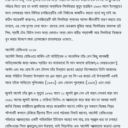
পরিচয় দিতে হবে তা বলাই বাহুল্য। অন্যদিকে সিলভিয়ার মৃত্যু হয়েছিল ১৯৬৩ সালে ইংল্যান্ডে।
ফলে সেসময়ের সাথে মিলিয়ে চলচ্চিত্রটির সেট নির্মানের কাজটিও করতে হবে। শুধু তাই নয়
কঠিন আরেকটি কারণেও, চলচ্চিত্রটি যদি সিলভিয়া প্লাথের আসল জীবনটিই ধারণ করতে চায়
তাহলে, এর শেষ দৃশ্যে দেখা যাবে- রাতের বেলা বেডরুমে ঘুমিয়ে আছে সিলভিয়ার নাবালক দুই
শিশু, স্বামী টেড হিউস তখন অন্য কোথাও অন্য কোন নারীর শয্যাসঙ্গী আর সিলভিয়া নিজেকে
খুন করার উদ্দেশে মাথা ঢোকাচ্ছেন রান্নাঘরের ওভেনে…
আর্নেস্ট হেমিংওয়ে ২০১৬
আর্নেস্ট মিলার হেমিংওয়ে মার্কিন এই সাহিত্যিক ও সাংবাদিক তাঁর বেশ কিছু কালজয়ী
সাহিত্যকর্মের জন্য আজও স্বরিত হন নানাভাবে। দি সান অলসো রাইজেস,এ ফেয়ারওয়েল টু
আর্মস এবং ফর হোম দি বেল টোলস তাঁর বিখ্যাত রচনা। এছাড়া বিশেষভাবে তিনি আমাদের
কাছে পরিচিত বিখ্যাত উপন্যাস দ্য ওল্ড ম্যান এন্ড দ্য সি-এর জন্য। এই উপন্যাসটি একই
সাথে তাঁকে সাহিত্যে পুলিতজার (১৯৫৩) এবং নোবেল পুরস্কার (১৯৫৪) এনে দেয়।
জুলাই মাসেই তাঁর জন্ম ও মৃত্যু। ১৮৯৯ সালে ২১ জুলাই জন্ম নেন এই মহান লেখক। মারা যান
১৯৬১ সালের জুলাই মাসের ২ তারিখ। তিনিও যে আত্মহত্যা করে মারা যান তা আমরা সবাই
জানি। নিজের বাষট্টিতম জন্মদিনের মাত্র কয়েকদিন আগে। সেদিন খুব সকালে নিজের প্রিয়
শটগানটি কপালে ঠেকিয়ে ট্রিগার টিপে দেন। পাঠকরা নিশ্চই জানেন, আর্নেস্ট হেমিংওয়ের
পরিবারে আত্মহত্যার একটি পারিবারিক ইতিহাস আছে। বলা যায়, চার প্রজন্ম ধরে তা চলছে।
হেমিংওয়ের পিতা ক্ল্যারেন্স,বোন উরসুলা, ভাই লিচেস্টার এবং আর্নেস্ট আত্মহত্যা করেন। এরপর