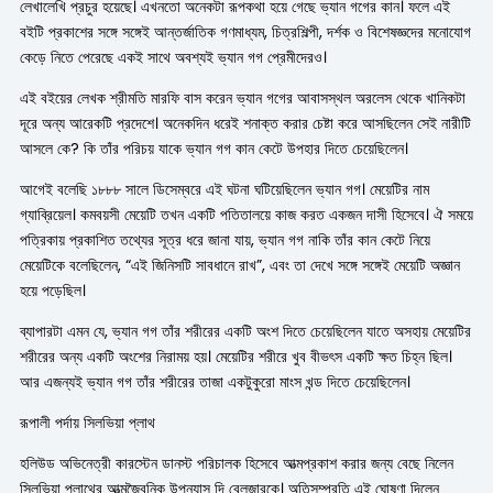
লেখালেখি প্রচুর হয়েছে। এখনতো অনেকটা রূপকথা হয়ে গেছে ভ্যান গগের কান। ফলে এই
বইটি প্রকাশের সঙ্গে সঙ্গেই আন্তর্জাতিক গণমাধ্যম, চিত্রশিল্পী, দর্শক ও বিশেষজ্ঞদের মনোযোগ
কেড়ে নিতে পেরেছে একই সাথে অবশ্যই ভ্যান গগ প্রেমীদেরও।
এই বইয়ের লেখক শ্রীমতি মারফি বাস করেন ভ্যান গগের আবাসস্থল অরলেস থেকে খানিকটা
দূরে অন্য আরেকটি প্রদেশে। অনেকদিন ধরেই শনাক্ত করার চেষ্টা করে আসছিলেন সেই নারীটি
আসলে কে? কি তাঁর পরিচয় যাকে ভ্যান গগ কান কেটে উপহার দিতে চেয়েছিলেন।
আগেই বলেছি ১৮৮৮ সালে ডিসেম্বরে এই ঘটনা ঘটিয়েছিলেন ভ্যান গগ। মেয়েটির নাম
গ্যাব্রিয়েল। কমবয়সী মেয়েটি তখন একটি পতিতালয়ে কাজ করত একজন দাসী হিসেবে। ঐ সময়ে
পত্রিকায় প্রকাশিত তথ্যের সূত্র ধরে জানা যায়, ভ্যান গগ নাকি তাঁর কান কেটে নিয়ে
মেয়েটিকে বলেছিলেন, “এই জিনিসটি সাবধানে রাখ”, এবং তা দেখে সঙ্গে সঙ্গেই মেয়েটি অজ্ঞান
হয়ে পড়েছিল।
ব্যাপারটা এমন যে, ভ্যান গগ তাঁর শরীরের একটি অংশ দিতে চেয়েছিলেন যাতে অসহায় মেয়েটির
শরীরের অন্য একটি অংশের নিরাময় হয়। মেয়েটির শরীরে খুব বীভৎস একটি ক্ষত চিহ্ন ছিল।
আর এজন্যই ভ্যান গগ তাঁর শরীরের তাজা একটুকুরো মাংস খন্ড দিতে চেয়েছিলেন।
রূপালী পর্দায় সিলভিয়া প্লাথ
হলিউড অভিনেত্রী কারস্টেন ডানস্ট পরিচালক হিসেবে আত্মপ্রকাশ করার জন্য বেছে নিলেন
সিলভিয়া প্লাথের আত্মজৈবনিক উপন্যাস দি বেলজারকে। অতিসম্প্রতি এই ঘোষণা দিলেন