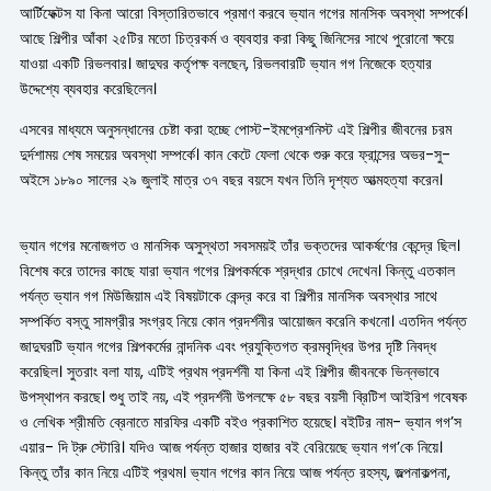
আর্টিফেক্টস যা কিনা আরো বিস্তারিতভাবে প্রমাণ করবে ভ্যান গগের মানসিক অবস্থা সম্পর্কে।
আছে শিল্পীর আঁকা ২৫টির মতো চিত্রকর্ম ও ব্যবহার করা কিছু জিনিসের সাথে পুরোনো ক্ষয়ে
যাওয়া একটি রিভলবার। জাদুঘর কর্তৃপক্ষ বলছেন, রিভলবারটি ভ্যান গগ নিজেকে হত্যার
উদ্দেশ্যে ব্যবহার করেছিলেন।
এসবের মাধ্যমে অনুসন্ধানের চেষ্টা করা হচ্ছে পোস্ট-ইমপ্রেশনিস্ট এই শিল্পীর জীবনের চরম
দুর্দশাময় শেষ সময়ের অবস্থা সম্পর্কে। কান কেটে ফেলা থেকে শুরু করে ফ্রান্সের অভর-সু-
অইসে ১৮৯০ সালের ২৯ জুলাই মাত্র ৩৭ বছর বয়সে যখন তিনি দৃশ্যত আত্মহত্যা করেন।
ভ্যান গগের মনোজগত ও মানসিক অসুস্থতা সবসময়ই তাঁর ভক্তদের আকর্ষণের কেন্দ্রে ছিল।
বিশেষ করে তাদের কাছে যারা ভ্যান গগের শিল্পকর্মকে শ্রদ্ধার চোখে দেখেন। কিন্তু এতকাল
পর্যন্ত ভ্যান গগ মিউজিয়াম এই বিষয়টাকে কেন্দ্র করে বা শিল্পীর মানসিক অবস্থার সাথে
সম্পর্কিত বস্তু সামগ্রীর সংগ্রহ নিয়ে কোন প্রদর্শনীর আয়োজন করেনি কখনো। এতদিন পর্যন্ত
জাদুঘরটি ভ্যান গগের শিল্পকর্মের নান্দনিক এবং প্রযুক্তিগত ক্রমবৃদ্ধির উপর দৃষ্টি নিবদ্ধ
করেছিল। সুতরাং বলা যায়, এটিই প্রথম প্রদর্শনী যা কিনা এই শিল্পীর জীবনকে ভিন্নভাবে
উপস্থাপন করছে। শুধু তাই নয়, এই প্রদর্শনী উপলক্ষে ৫৮ বছর বয়সী ব্রিটিশ আইরিশ গবেষক
ও লেখিক শ্রীমতি ব্রেনাতে মারফির একটি বইও প্রকাশিত হয়েছে। বইটির নাম- ভ্যান গগ’স
এয়ার- দি ট্রু স্টোরি। যদিও আজ পর্যন্ত হাজার হাজার বই বেরিয়েছে ভ্যান গগ’কে নিয়ে।
কিন্তু তাঁর কান নিয়ে এটিই প্রথম। ভ্যান গগের কান নিয়ে আজ পর্যন্ত রহস্য, জল্পনাকল্পনা,