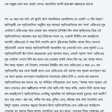
এক প্রজন্ম কোন মতে রেহাই পেলেও আর্নেস্টের নাতনী মারগোক্স আত্মহত্যা করেন।
গত ৩৬ বছর ধরে তাই এই জুলাই মাসে আমেরিকার ফ্লোরিডায় কে ওয়েস্ট-এ তাঁর স্বরণে
ব্যতিক্রমী এক প্রতিযোগিতা অনুষ্ঠিত হয়ে আসছে। প্রতিযোগিতার নাম ‘পাপা’ হেমিংওয়ে লুক
এলাইক’। হেমিংওয়ের সাথে চেহারা আর অন্যান্য বৈশিষ্ট্যে মিল থাকা ব্যক্তিদের নিয়ে এই
প্রতিযোগিতার আয়োজন করা হয়। তিরিশের দশকে কে, ওয়েস্টে দীর্ঘদিন বাস করেছিলেন
আর্নেস্ট হেমিংওয়ে। ঐ সময় তিনি স্লোপি জো’স শূড়িখানায় নিয়মিত আড্ডা দিতে যেতেন।
শূড়িখানাটি এখনো আছে। প্রতিযোগিতাটি আয়োজিত হয় এখানেই। তবে এবার জুলাই’২০১৬
প্রতিযোগিতাটি ছিল বিগত বছরগুলোর চেয়ে আলাদা। কারণ, এবারই প্রথম ‘পাপা’ হেমিংওয়ে
লুক এলাইক’ খেতাব যিনি জয় করেন তার চেহারার সঙ্গেই কেবল মিল নয়, বরং নামের সাথেও
মিল আছে প্রয়াত এই বিখ্যাত লেখকের। বিজয়ীর নাম ডেভ হেমিংওয়ে। এ বছর ১৪০ জন
প্রতিযোগীর মাঝ থেকে বিজয়ী হলেন ডেভ হেমিংওয়ে। এটা অবশ্য তার প্রথম অংশগ্রহণ নয়।
এর আগে ছয়বার অংশগ্রহণ করেছিলেন। সাতবারের চেষ্টায় তিনি এ খেতাব জয় করলেন।
প্রতিযোগিতায় জয় লাভের পর, দ্য গার্ডিয়ান পত্রিকাকে ডেভ বলেন, “আমার সাথে প্রয়াত এই
মহান লেখকের কোন আত্মীয়তার সম্পর্ক নেই। আমি সেই শহরে থাকি, যেখানে তিনি অনেক বছর
বাস করেছিলেন”। প্রতিযোগিদের বেশকিছু প্রাথমিক পর্ব অতিক্রম করেই চূড়ান্ত পর্বে অবতীর্ণ
হতে হয়। যেমন- মাছ ধরা, পানীয় পান করা, কুস্তি খেলা, মহিষের সঙ্গে দৌড় ইত্যাদি। এসব
কিছুই প্রয়াত লেখকের পছন্দের বিনোদন ছিল। প্রতিযোগিতায় ডেভ হেমিংওয়ে পরেছিলেন
লেখকের খুব পছন্দের ক্রিম কালার সোয়েটার। ডেভ মনে করেন, লেখকের প্রিয় পোষাকের এই