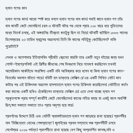
ভ্যান গগের কান
ভ্যান গগের কান। আরো স্পষ্ট করে বললে ভ্যান গগের বাম কান। সবাই জানে ভ্যান গগ তাঁর
বাম কানটি কেটে ফেলেছিল। চরম এ ঘটনাটি ঘটার পর থেকে প্রায় ১২৮ বছর ধরে পন্ডিতদের
মধ্যে বিতর্ক চলছে, এই অঙ্গহানির তীব্রতা কতটুকু ছিল তা নিয়ে। ঘটনাটি ঘটেছিল ১৮৮৮ সালের
ডিসেম্বরের ২৩ তারিখ ফ্রান্সের অরলেসে। তিনি কি কানের লতিটুকু কেটেছিলেন? নাকি
পুরোটাই?
লেখক ও অপেশাদার ইতিহাসবিদ শ্রীমতি ব্রেনেত মারফি তার একটি নতুন বইয়ের জন্য যখন
পোস্ট-ইমপ্রেশনিস্ট এই শিল্পীর জীবনের শেষ দিনগুলো নিয়ে গবেষণা করছিলেন তখনই
আমেরিকান আর্কাইভে সংরক্ষিত একটি নথি আবিষ্কার করে বসেন যা কিনা ভ্যান গগের কান-
বিতর্কের অবসান ঘটাতে পারে। নথিটি হল ডাক্তার ফেলিক্স রে’এর একটি লিখিত নোট। কান
কাটার পর এই চিকিৎসক অরলেস হাসপাতালে ভ্যান গগের চিকিৎসা করেছিলেন। নোটটিতে কর্তন
করা কানের একটি ছবিও এঁকেছিলেন ডাক্তার ফেলিক্স রে। এতে দেখা যাচ্ছে ভ্যান গগ
প্রকৃতপক্ষে প্রায় সম্পূর্ণ কানটিই কেটে ফেলেছিলেন। কানের লতির কাছে যা একটু মাংস অবশিষ্ট
ছিল,ক্ষত শুকাতে শুকাতে তাও প্রায় অদৃশ্য হয়ে যায়।
প্রদর্শনের উদ্দেশে চিঠি এবং নোটটি অ্যামস্টারডামে ভ্যান গগ জাদুঘরে রাখা হয়েছে। প্রদর্শনীর
নাম ‘বিচ্ছিন্নতা বোধের শেষপ্রান্তে’। জুলাইয়ের প্রথম সপ্তাহে শুরু প্রদর্শনীটি চলবে
সেপ্টেম্বর ২০১৬ পর্যন্ত। প্রদর্শনীতে রাখা হয়েছে বেশ কিছু অপ্রদর্শিত কাগজ,নথি ও