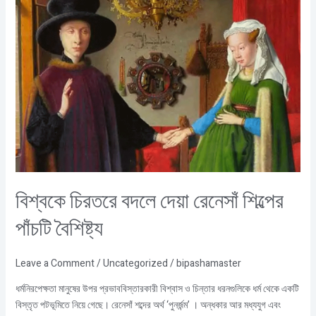
বদলে
দেয়া
রেনেসাঁ
শিল্পের
পাঁচটি
বৈশিষ্ট্য
বিশ্বকে চিরতরে বদলে দেয়া রেনেসাঁ শিল্পের
পাঁচটি বৈশিষ্ট্য
Leave a Comment
/
Uncategorized
/
bipashamaster
ধর্মনিরপেক্ষতা মানুষের উপর প্রভাববিস্তারকারী বিশ্বাস ও চিন্তার ধরনগুলিকে ধর্ম থেকে একটি
বিস্তৃত পটভূমিতে নিয়ে গেছে। রেনেসাঁ শব্দের অর্থ ‘পুনর্জন্ম’ । অন্ধকার আর মধ্যযুগ এবং