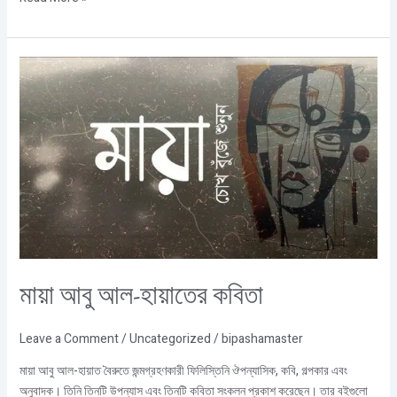
মায়া
আবু
আল-
হায়াতের
কবিতা
মায়া আবু আল-হায়াতের কবিতা
Leave a Comment
/
Uncategorized
/
bipashamaster
মায়া আবু আল-হায়াত বৈরুতে জন্মগ্রহণকারী ফিলিস্তিনি ঔপন্যাসিক, কবি, গল্পকার এবং
অনুবাদক। তিনি তিনটি উপন্যাস এবং তিনটি কবিতা সংকলন প্রকাশ করেছেন। তার বইগুলো