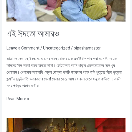
এই ঈদতো আমারও
Leave a Comment
/
Uncategorized
/
bipashamaster
আমাদের মতো ছোট ছেলে মেয়েদের কাছে রোজার এক একটি দিন পার করা মানে ঈদের মহা
আনন্দের দিন আরো কাছে ঘনিয়ে আসা। ছোটবেলায় আমি পাড়ার ছেলেমেয়েদের সঙ্গে খুব
খেলতাম। খেলতাম কানামাছি এক্কা দোক্কা বউচি সাতচাড়া বরফ পানি পুতুলের বিয়ে পুতুলের
জন্মদিন চুড়ুইভাতি কতরকমের খেলা! খেলার ঘোরে আমার সকাল থেকে সন্ধ্যা কাটতো। একটা
সময় পর্যন্ত খেলার সাথীরা
Read More »
বিশ্বকে
চিরতরে