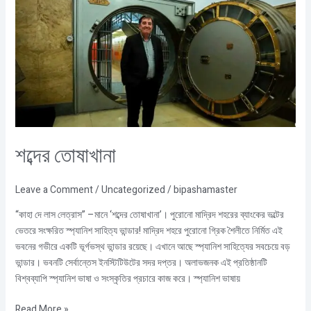
শব্দের তোষাখানা
Leave a Comment
/
Uncategorized
/
bipashamaster
“কাহা দে লাস লেত্রাস” –মানে ‘শব্দের তোষাখানা’। পুরোনো মাদ্রিদ শহরের ব্যাংকের ভল্টের
ভেতরে সংক্ষরিত স্প্যানিশ সাহিত্য ভান্ডার! মাদ্রিদ শহরে পুরোনো গ্রিক শৈলীতে নির্মিত এই
ভবনের গভীরে একটি ভূর্গভস্থ ভান্ডার রয়েছে। এখানে আছে স্প্যানিশ সাহিত্যের সবচেয়ে বড়
ভান্ডার। ভবনটি সের্বান্তেস ইনস্টিটিউটের সদর দপ্তর। অলাভজনক এই প্রতিষ্ঠানটি
বিশ্বব্যাপি স্প্যানিশ ভাষা ও সংস্কৃতির প্রচারে কাজ করে। স্প্যানিশ ভাষায়
Read More »