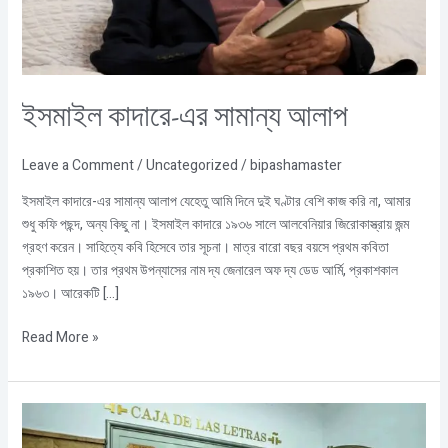
ইসমাইল কাদারে-এর সামান্য আলাপ
Leave a Comment
/
Uncategorized
/
bipashamaster
ইসমাইল কাদারে-এর সামান্য আলাপ যেহেতু আমি দিনে দুই ঘণ্টার বেশি কাজ করি না, আমার
শুধু কফি পছন্দ, অন্য কিছু না। ইসমাইল কাদারে ১৯৩৬ সালে আলবেনিয়ার জিরোকাস্ত্রায় জন্ম
গ্রহণ করেন। সাহিত্যে কবি হিসেবে তার সূচনা। মাত্র বারো বছর বয়সে প্রথম কবিতা
প্রকাশিত হয়। তার প্রথম উপন্যাসের নাম দ্য জেনারেল অফ দ্য ডেড আর্মি, প্রকাশকাল
১৯৬৩। আরেকটি […]
Read More »
শব্দের
তোষাখানা