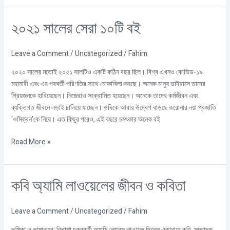
২০২১
২০২১ সালের সেরা ১০টি বই
সালের
সেরা
Leave a Comment
/
Uncategorized
/
Fahim
১০টি
বই
২০২০ সালের মতোই ২০২১ সালটিও একটি কঠিন বছর ছিল। বিশ্ব এখনও কোভিড-১৯
মহামারী এবং এর পরবর্তী পরিণতির সাথে মোকাবিলা করছে। অনেক মানুষ ভাইরাসে তাদের
প্রিয়জনকে হারিয়েছেন। নিজেরাও সংক্রামিত হয়েছেন। অনেকে তাদের কর্মজীবন এবং
ব্যক্তিগত জীবনে লড়াই চালিয়ে যাচ্ছেন। ওদিকে আবার উদ্বেগ বাড়ছে করোনার নয়া প্রজাতি
‘ওমিক্রন’কে নিয়ে। এত কিছুর পরেও, এই বছরে চমৎকার অনেক বই
Read More »
কবি
কবি অ্যামি লাওয়েলের জীবন ও কবিতা
অ্যামি
লাওয়েলের
Leave a Comment
/
Uncategorized
/
Fahim
জীবন
ও
ভূমিকা ও ভাষান্তর: বিপাশা চক্রবর্তী অ্যামি লোরেন্স লাওয়েল ছিলেন একাধারে কবি, সম্পাদক,