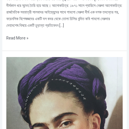
দীর্ঘকাল ধরে সন্দেহ তৈরি হয়ে আছে। আলোকচিত্র: ১৯৭১ সালে প্যারিসে নেরুদা আলোকচিত্র:
রাজনৈতিক সহযাত্রী সালবাদর আইয়্যেন্দের সাথে পাবলো নেরুদা দীর্ঘ এক দশক তদন্তের পর,
ফরেনসিক বিশেষজ্ঞদের একটি দল কবর থেকে তোলা চিলির নন্দিত কবি পাবলো নেরুদার
দেহাবশেষ বিষয়ে একটি চূড়ান্ত প্রতিবেদন […]
Read More »
মার্ক্সবাদী,
জাতীয়তাবাদী,
নারীবাদী:
ফ্রিদা
কাহলোর
শিল্প
ও
রাজনীতি