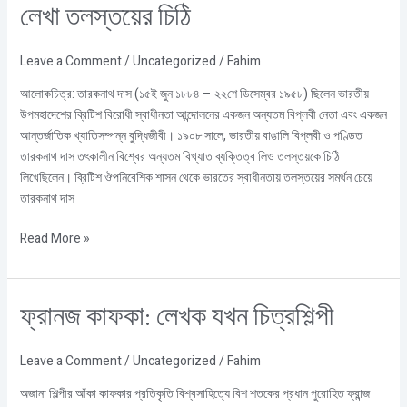
লেখা তলস্তয়ের চিঠি
আর
স্বাধীনতা
সম্পর্কে
Leave a Comment
/
Uncategorized
/
Fahim
গান্ধীকে
আলোকচিত্র: তারকনাথ দাস (১৫ই জুন ১৮৮৪ – ২২শে ডিসেম্বর ১৯৫৮) ছিলেন ভারতীয়
লেখা
উপমহাদেশের ব্রিটিশ বিরোধী স্বাধীনতা আন্দোলনের একজন অন্যতম বিপ্লবী নেতা এবং একজন
তলস্তয়ের
আন্তর্জাতিক খ্যাতিসম্পন্ন বুদ্ধিজীবী। ১৯০৮ সালে, ভারতীয় বাঙালি বিপ্লবী ও পণ্ডিত
চিঠি
তারকনাথ দাস তৎকালীন বিশ্বের অন্যতম বিখ্যাত ব্যক্তিত্ব লিও তলস্তয়কে চিঠি
লিখেছিলেন। ব্রিটিশ ঔপনিবেশিক শাসন থেকে ভারতের স্বাধীনতায় তলস্তয়ের সমর্থন চেয়ে
তারকনাথ দাস
Read More »
ফ্রানজ
ফ্রানজ কাফকা: লেখক যখন ‎‎চিত্রশিল্পী
কাফকা:
লেখক
Leave a Comment
/
Uncategorized
/
Fahim
যখন
‎‎চিত্রশিল্পী
অজানা শিল্পীর আঁকা কাফকার প্রতিকৃতি বিশ্বসাহিত্যে বিশ শতকের প্রধান পুরোহিত ফ্রান্জ