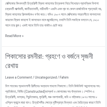
মেক্সিকোর কিংবদন্তী চিত্রশিল্পী ফ্রিদা কাহলোর চিত্রকলা নিয়ে লিখেছেন প্রাবন্ধিক বিপাশা
চক্রবর্তী মার্ক্সবাদী, জাতীয়তাবাদী, নারীবাদী–এগুলি এমন শব্দ যা কেবল রাজনৈতিক প্রত্যয়ই নয়,
ফ্রিদা কাহলোর শিল্পকর্মকেও বর্ণনা করে। যদিও ১৯০৭ সালে মেক্সিকোর শহরতলীতে মাগদালেনা
কারমেন ফ্রিদা কাহলো ই কালদেরন নামে জন্মেছিলেন, তথাপি তিনি সবাইকে বলতেন যে, ১৯১০
সালে তার জন্ম। একই সাথে তিনি তার নামটাও ছোট করে
Read More »
পিকাসোর
পিকাসোর রমনীরা: গ্রহণে ও বর্জনে সৃজনী
রমনীরা:
রেখায়
গ্রহণে
ও
বর্জনে
Leave a Comment
/
Uncategorized
/
Fahim
সৃজনী
বিশ শতকের প্রভাবশালী শিল্পীদের অন্যতম পাবলো পিকাসো। তিনি কিউবিস্ট আন্দোলনের সহ-
রেখায়
প্রতিষ্ঠাতা, নির্মিত (Constructed)ভাস্কর্য ও কোলাজের সহ-উদ্ভাবক। স্পেনিশ এ
চিত্রশিল্পী, ভাস্কর, প্রিন্টমেকার, মৃৎশিল্পী, মঞ্চ নকশাকারী, কবি ও নাট্যকার ১৯৭৩ সালের ৮
এপ্রিল ফ্রান্সে মারা যান। চিত্রশৈলীর ক্ষেত্রে দৃষ্টিগ্রাহ্য ভিন্নতা এবং বৈচিত্রের কারণে তিনি