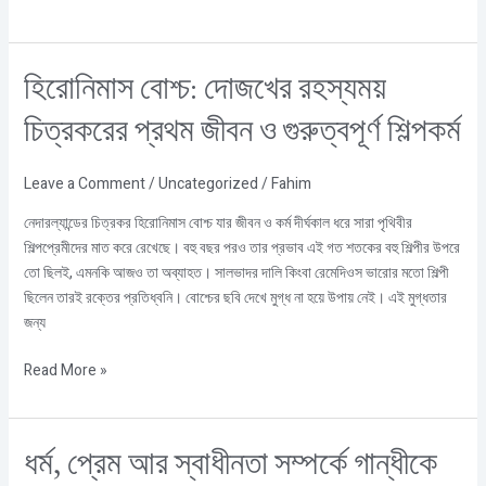
হিরোনিমাস
হিরোনিমাস বোশ্চ: দোজখের রহস্যময়
বোশ্চ:
চিত্রকরের প্রথম জীবন ও গুরুত্বপূর্ণ শিল্পকর্ম
দোজখের
রহস্যময়
চিত্রকরের
Leave a Comment
/
Uncategorized
/
Fahim
প্রথম
নেদারল্যান্ডের চিত্রকর হিরোনিমাস বোশ্চ যার জীবন ও কর্ম দীর্ঘকাল ধরে সারা পৃথিবীর
জীবন
শিল্পপ্রেমীদের মাত করে রেখেছে। বহু বছর পরও তার প্রভাব এই গত শতকের বহু শিল্পীর উপরে
ও
তো ছিলই, এমনকি আজও তা অব্যাহত। সালভাদর দালি কিংবা রেমেদিওস ভারোর মতো শিল্পী
গুরুত্বপূর্ণ
ছিলেন তারই রক্তের প্রতিধ্বনি। বোশ্চের ছবি দেখে মুগ্ধ না হয়ে উপায় নেই। এই মুগ্ধতার
শিল্পকর্ম
জন্য
Read More »
ধর্ম,
ধর্ম, প্রেম আর স্বাধীনতা সম্পর্কে গান্ধীকে
প্রেম