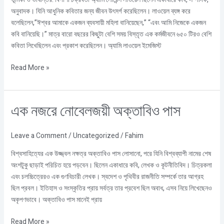
কবিতা
অনুবাদক। যিনি আধুনিক কবিতার জন্য জীবন উৎসর্গ করেছিলেন। লাওয়েল ব্যঙ্গ করে
বলেছিলেন,”ঈশ্বর আমাকে একজন ব্যবসায়ী মহিলা বানিয়েছেন,” “এবং আমি নিজেকে একজন
কবি বানিয়েছি।” মাত্র বারো বছরের কিছুটা বেশি সময় বিস্তৃত এক কর্মজীবনে ৬৫০ টিরও বেশি
কবিতা লিখেছিলেন এবং প্রকাশ করেছিলেন। অ্যামি লাওয়েল ইমেজিস্ট
Read More »
এক
এক নজরে নোবেলজয়ী অক্তাবিও পাস
নজরে
নোবেলজয়ী
Leave a Comment
/
Uncategorized
/
Fahim
অক্তাবিও
পাস
বিশ্বসাহিত্যের এক উজ্জ্বল নক্ষত্র অক্তাবিও পাস লোসানো, পরে যিনি বিশ্বব্যাপী নামের শেষ
অংশটুকু ছাড়াই পরিচিত হয়ে পড়বেন। ছিলেন একাধারে কবি, লেখক ও কূটনীতিবিদ। চিত্রকলা
এবং চলচ্চিত্রেরও এক গুণবিচারী লেখক। স্বদেশ ও পৃথিবীর রাজনীতি সম্পর্কে তার আগ্রহ
ছিল প্রবল। ইতিহাস ও সংস্কৃতির প্রায় সর্বত্র তার প্রবেশ ছিল অবাধ, এসব নিয়ে লিখেছেনও
অকৃপণভাবে। অক্তাবিও পাস মানেই প্রায়
Read More »