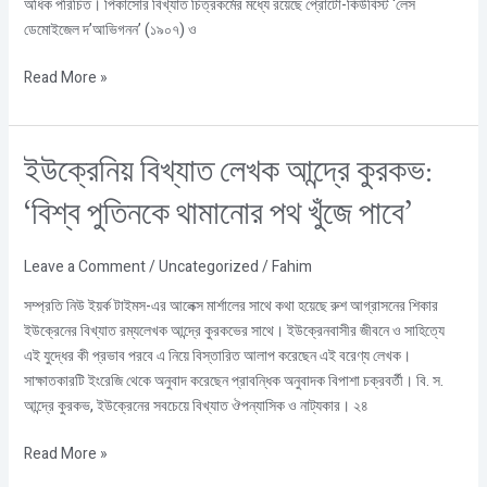
অধিক পরিচিত। পিকাসোর বিখ্যাত চিত্রকর্মের মধ্যে রয়েছে প্রোটো-কিউবিস্ট ‘লেস
ডেমোইজেল দ’আভিগনন’ (১৯০৭) ও
Read More »
ইউক্রেনিয়
ইউক্রেনিয় বিখ্যাত লেখক আন্দ্রে কুরকভ:
বিখ্যাত
‘বিশ্ব পুতিনকে থামানোর পথ খুঁজে পাবে’
লেখক
আন্দ্রে
কুরকভ:
Leave a Comment
/
Uncategorized
/
Fahim
‘বিশ্ব
সম্প্রতি নিউ ইয়র্ক টাইমস-এর আলেক্স মার্শালের সাথে কথা হয়েছে রুশ আগ্রাসনের শিকার
পুতিনকে
ইউক্রেনের বিখ্যাত রম্যলেখক আন্দ্রে কুরকভের সাথে। ইউক্রেনবাসীর জীবনে ও সাহিত্যে
থামানোর
এই যুদ্ধের কী প্রভাব পরবে এ নিয়ে বিস্তারিত আলাপ করেছেন এই বরেণ্য লেখক।
পথ
সাক্ষাতকারটি ইংরেজি থেকে অনুবাদ করেছেন প্রাবন্ধিক অনুবাদক বিপাশা চক্রবর্তী। বি. স.
খুঁজে
আন্দ্রে কুরকভ, ইউক্রেনের সবচেয়ে বিখ্যাত ঔপন্যাসিক ও নাট্যকার। ২৪
পাবে’
Read More »