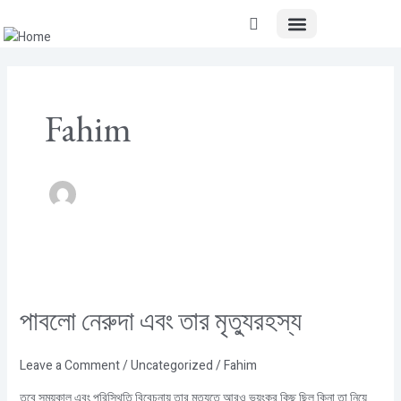
Menu
Skip
Post
B. Chakraborty
to
pagination
content
Fahim
পাবলো
নেরুদা
পাবলো নেরুদা এবং তার মৃত্যুরহস্য
এবং
তার
মৃত্যুরহস্য
Leave a Comment
/
Uncategorized
/
Fahim
তবে সময়কাল এবং পরিস্থিতি বিবেচনায় তার মৃত্যুতে আরও ভয়ংকর কিছু ছিল কিনা তা নিয়ে