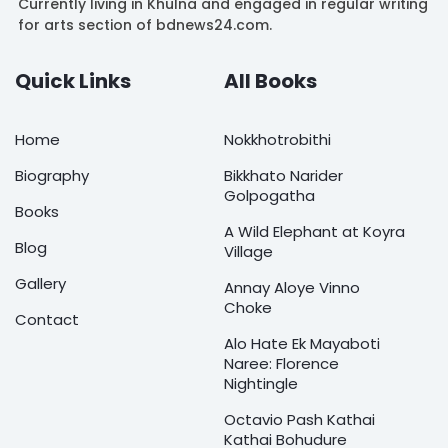
Currently living in Khulna and engaged in regular writing
for arts section of bdnews24.com.
Quick Links
All Books
Home
Nokkhotrobithi
Biography
Bikkhato Narider
Golpogatha
Books
A Wild Elephant at Koyra
Blog
Village
Gallery
Annay Aloye Vinno
Choke
Contact
Alo Hate Ek Mayaboti
Naree: Florence
Nightingle
Octavio Pash Kathai
Kathai Bohudure