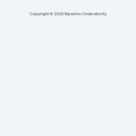
o
r
r
s
k
a
Copyright © 2026 Bipasha Chakraborty
-
m
f