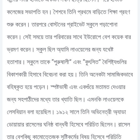
কলেজের সভাপতি হন। শৈশবে তিনি প্রথমে বাড়িতে শিক্ষা গ্রহণ
শুরু করেন। তারপরে বোস্টনের প্রাইভেট স্কুলে পড়াশোনা
করেন। সেই সময়ে তার পরিবারের সাথে ইউরোপে বেশ কয়েক বার
ভ্রমণ করেন। স্কুল ছিল অ্যামি লাওয়েলের জন্য যথেষ্ট
হতাশার। স্কুলে তাকে “পুরুষালী” এবং “কুৎসিত” বৈশিষ্ট্যগুলির
বিকাশকারী হিসাবে বিবেচনা করা হয়। তিনি অনেকটা সামাজিকভাবে
বহিষ্কৃত হয়ে পড়েন। স্পষ্টভাষী এবং একগুঁয়ে মতামত দেওয়ার
জন্য সহপাঠীদের মধ্যে তার খ্যাতি ছিল। এমনকি লাওয়েলকে
লেসবিয়ান বলা হয়েছিল। ১৯১২ সালে তিনি অভিনেত্রী অ্যাডা
ডোয়ায়ার রাসেলের ঘনিষ্ঠ বান্ধবী হিসেবে পরিচিত ছিলেন। রাসেল
তার বেশকিছু কামোত্তেজক সৃষ্টিকর্মের বিষয় হিসেবে পরিচিতি