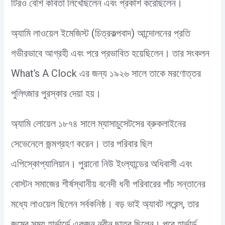
টিরও বেশি কবিতা লিখেছিলেন এবং প্রকাশ করেছিলেন।
অ্যামি লাওয়েল ইমেজিস্ট (চিত্রকল্পবাদ) আন্দোলনের প্রতি
গভীরভাবে আগ্রহী এবং পরে প্রভাবিত হয়েছিলেন। তার সংকলন
What’s A Clock এর জন্য ১৯২৬ সালে তাকে মরণোত্তর
পুলিৎজার পুরস্কার দেয়া হয়।
অ্যামি লোয়েল ১৮৭৪ সালে ম্যাসাচুসেটসের ব্রুকলাইনের
সেভেনেলে জন্মগ্রহণ করেন। তার পরিবার ছিল
এপিস্কোপ্যালিয়ান। পুরানো নিউ ইংল্যান্ডের অধিবাসী এবং
বোস্টন সমাজের শীর্ষস্থানীয় বনেদী ধনী পরিবারের পাঁচ সন্তানের
মধ্যে লাওয়েল ছিলেন সর্বকনিষ্ঠ। বড় ভাই অ্যাবট লরেন্স, তার
জন্মের সময় হার্ভার্ডে একজন নবীন ছাত্র ছিলেন। পরে হার্ভার্ড