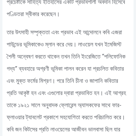
প্রচেষ্টাকে সাহিত্য ইতিহাসের একটি প্রভাবশালী অবদান হিসেবে
পণ্ডিতরা স্বীকার করেছেন।
তার উৎসাহী সম্পৃক্ততা এবং প্রভাব এই আন্দোলনে কবি এজরা
পাউন্ডের ভূমিকাকেও ম্লান করে দেয়। লাওয়েল যখন ইমেজিস্ট
শৈলী অন্বেষণ করতে থাকেন তখন তিনি ইংরেজিতে “পলিফোনিক
গদ্য” ব্যবহারে অগ্রণী ভূমিকা পালন করেন যা প্রচলিত কবিতার
এবং মুক্ত ফর্মের মিশ্রণ। পরে তিনি চীনা ও জাপানি কবিতার
প্রতি আকৃষ্ট হন এবং এগুলোর দ্বারা প্রভাবিত হন। এই আগ্রহ
তাকে ১৯২১ সালে অনুবাদক ফ্লোরেন্স অ্যাসকফের সাথে ফার-
ফ্লাওয়ার ট্যাবলেট প্রকাশে সহযোগিতা করতে পরিচালিত করে।
কবি জন কিটসের প্রতি লাওয়েলের আজীবন ভালবাসা ছিল যার