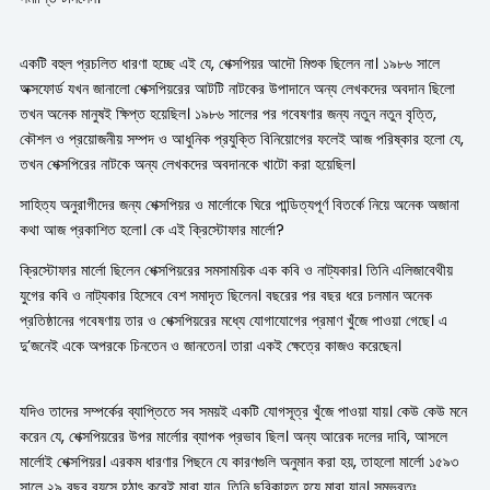
একটি বহুল প্রচলিত ধারণা হচ্ছে এই যে, শেক্সপিয়র আদৌ মিশুক ছিলেন না। ১৯৮৬ সালে
অক্সফোর্ড যখন জানালো শেক্সপিয়রের আটটি নাটকের উপাদানে অন্য লেখকদের অবদান ছিলো
তখন অনেক মানুষই ক্ষিপ্ত হয়েছিল। ১৯৮৬ সালের পর গবেষণার জন্য নতুন নতুন বৃত্তি,
কৌশল ও প্রয়োজনীয় সম্পদ ও আধুনিক প্রযুক্তি বিনিয়োগের ফলেই আজ পরিষ্কার হলো যে,
তখন শেক্সপিরের নাটকে অন্য লেখকদের অবদানকে খাটো করা হয়েছিল।
সাহিত্য অনুরাগীদের জন্য শেক্সপিয়র ও মার্লোকে ঘিরে পান্ডিত্যপূর্ণ বিতর্কে নিয়ে অনেক অজানা
কথা আজ প্রকাশিত হলো। কে এই ক্রিস্টোফার মার্লো?
ক্রিস্টোফার মার্লো ছিলেন শেক্সপিয়রের সমসাময়িক এক কবি ও নাট্যকার। তিনি এলিজাবেথীয়
যুগের কবি ও নাট্যকার হিসেবে বেশ সমাদৃত ছিলেন। বছরের পর বছর ধরে চলমান অনেক
প্রতিষ্ঠানের গবেষণায় তার ও শেক্সপিয়রের মধ্যে যোগাযোগের প্রমাণ খুঁজে পাওয়া গেছে। এ
দু’জনেই একে অপরকে চিনতেন ও জানতেন। তারা একই ক্ষেত্রে কাজও করেছেন।
যদিও তাদের সম্পর্কের ব্যাপ্তিতে সব সময়ই একটি যোগসূত্র খুঁজে পাওয়া যায়। কেউ কেউ মনে
করেন যে, শেক্সপিয়রের উপর মার্লোর ব্যাপক প্রভাব ছিল। অন্য আরেক দলের দাবি, আসলে
মার্লোই শেক্সপিয়র। এরকম ধারণার পিছনে যে কারণগুলি অনুমান করা হয়, তাহলো মার্লো ১৫৯৩
সালে ২৯ বছর বয়সে হঠাৎ করেই মারা যান, তিনি ছুরিকাহত হয়ে মারা যান। সম্ভবতঃ