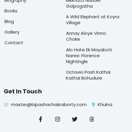
Biography
Bikkhato Narider
Golpogatha
Books
A Wild Elephant at Koyra
Blog
Village
Gallery
Annay Aloye Vinno
Choke
Contact
Alo Hate Ek Mayaboti
Naree: Florence
Nightingle
Octavio Pash Kathai
Kathai Bohudure
Get In Touch
master@bipashachakraborty.com
Khulna
F
I
T
T
a
n
w
h
c
s
i
r