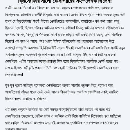
ক্রিস্টোফার মার্লো শেক্সপিয়রের সহ-লেখক ছিলেন!
তর্কটা অনেক দিনের। এর বিস্তারও কম নয়। বহুলেখক-গবেষকের পর্যবেক্ষণ, ব্যাখ্যা ও
বিশ্লেষনের ডালপালায় তর্কটি বিস্তার লাভ করেছে। তর্কের উৎসে প্রাণ সঞ্চার করেছে মূলত এই
তথ্য যে ক্রিস্টোফার মার্লো ছিলেন শেক্সপিয়রের সমসাময়িক, তারচেয়েও বড় কথা তারা বন্ধু
ছিলেন। দুজনই ছিলেন নাটকের অভিন্ন জগতের বাসিন্দা। কিন্তু অভিন্ন জগতের বাসিন্দাতো বেন
জনসনও ছিলেন, কিন্তু শেক্সপিয়রের সাথে তাকে জড়িয়ে এই তর্কটা তৈরি হয়নি, হলো মার্লোকে
নিয়েই। এর কারণও আছে। কারণগুলো ইঙ্গিত ইতিমধ্যেই বহু গবেষকের আলোচনায় উঠে
এসেছে। সম্প্রতি অক্সফোর্ড ইউনিভার্সিটি প্রেস শীঘ্রই শেক্সপিয়রের নাটকগুলি নিয়ে একটি নতুন
সমালোচনামূলক সংস্করণ প্রকাশ করতে যাচ্ছে। সেই সংস্করণটির নাম দা নিউ অক্সফোর্ড
শেক্সপিয়র। এটির অন্যতম উল্লেখযোগ্য দিক হচ্ছে ক্রিস্টোফার মার্লোকে শেক্সপিয়রের সহ-
লেখক হিসেবে স্বীকৃতি প্রদান। তিনি ‘ষষ্ঠ হেনরি’ নাটকের তিনটি অংশেই শেক্সপিয়রের সহ-
লেখক ছিলেন।
যুগ যুগ ধরেই সাহিত্য গবেষকরা শেক্সপিয়রের রচনায় মার্লোর প্রভাব নিয়ে গবেষণা করে
আসছিলেন। তাঁদের মধ্যে কেউ কেউ আবার ক্রিস্টোফার মার্লো ও শেক্সপিয়র একই ব্যাক্তি
ছিলেন বলেও অবহিত করেছিলেন।
এই জন্য ধন্যবাদ জানাতে হয় সেই সমস্ত উদ্যোক্তাদের যারা বছরের পর বছর ধরে
শেক্সপিয়রের শব্দভান্ডার, নৈতিক দর্শন ও কাব্যিক শৈলী নিয়ে গাণিতিক বিশ্লেষণ এবং সাহিত্যে
ছাত্রবৃত্তি দিয়েছেন। অবশেষে এভাবেই একদল আন্তর্জাতিক গবেষণা-দল সকল রহস্যের
সমাপ্তি টানলেন।