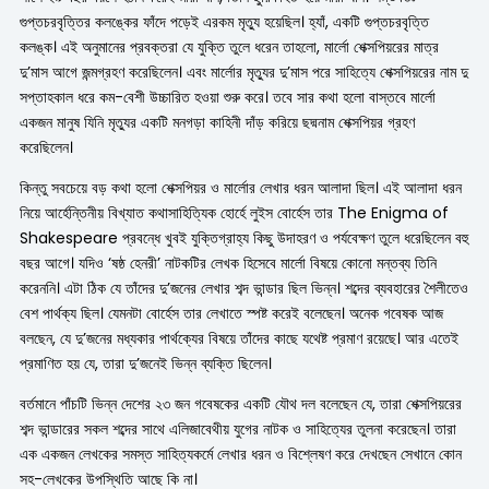
গুপ্তচরবৃত্তির কলঙ্কের ফাঁদে পড়েই এরকম মৃত্যু হয়েছিল। হ্যাঁ, একটি গুপ্তচরবৃত্তি
কলঙ্ক। এই অনুমানের প্রবক্তরা যে যুক্তি তুলে ধরেন তাহলো, মার্লো শেক্সপিয়রের মাত্র
দু’মাস আগে জন্মগ্রহণ করেছিলেন। এবং মার্লোর মৃত্যুর দু’মাস পরে সাহিত্যে শেক্সপিয়রের নাম দু
সপ্তাহকাল ধরে কম-বেশী উচ্চারিত হওয়া শুরু করে। তবে সার কথা হলো বাস্তবে মার্লো
একজন মানুষ যিনি মৃত্যুর একটি মনগড়া কাহিনী দাঁড় করিয়ে ছদ্মনাম শেক্সপিয়র গ্রহণ
করেছিলেন।
কিন্তু সবচেয়ে বড় কথা হলো শেক্সপিয়র ও মার্লোর লেখার ধরন আলাদা ছিল। এই আলাদা ধরন
নিয়ে আর্হেন্তিনীয় বিখ্যাত কথাসাহিত্যিক হোর্হে লুইস বোর্হেস তার The Enigma of
Shakespeare প্রবন্ধে খুবই যুক্তিগ্রাহ্য কিছু উদাহরণ ও পর্যবেক্ষণ তুলে ধরেছিলেন বহু
বছর আগে। যদিও ‘ষষ্ঠ হেনরী’ নাটকটির লেখক হিসেবে মার্লো বিষয়ে কোনো মন্তব্য তিনি
করেননি। এটা ঠিক যে তাঁদের দু’জনের লেখার শব্দ ভান্ডার ছিল ভিন্ন। শব্দের ব্যবহারের শৈলীতেও
বেশ পার্থক্য ছিল। যেমনটা বোর্হেস তার লেখাতে স্পষ্ট করেই বলেছেন। অনেক গবেষক আজ
বলছেন, যে দু’জনের মধ্যকার পার্থক্যের বিষয়ে তাঁদের কাছে যথেষ্ট প্রমাণ রয়েছে। আর এতেই
প্রমাণিত হয় যে, তারা দু’জনেই ভিন্ন ব্যক্তি ছিলেন।
বর্তমানে পাঁচটি ভিন্ন দেশের ২৩ জন গবেষকের একটি যৌথ দল বলেছেন যে, তারা শেক্সপিয়রের
শব্দ ভান্ডারের সকল শব্দের সাথে এলিজাবেথীয় যুগের নাটক ও সাহিত্যের তুলনা করেছেন। তারা
এক একজন লেখকের সমস্ত সাহিত্যকর্মে লেখার ধরন ও বিশ্লেষণ করে দেখছেন সেখানে কোন
সহ-লেখকের উপস্থিতি আছে কি না।