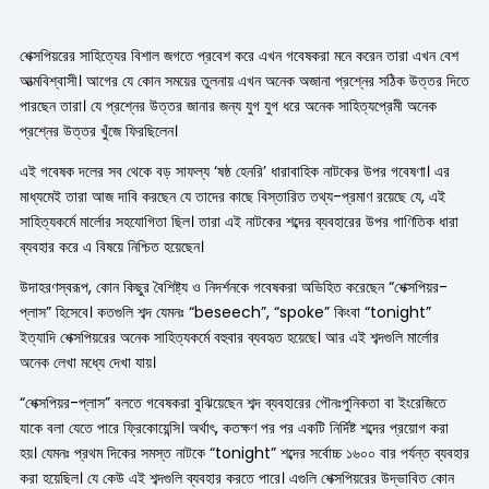
শেক্সপিয়রের সাহিত্যের বিশাল জগতে প্রবেশ করে এখন গবেষকরা মনে করেন তারা এখন বেশ
আত্মবিশ্বাসী। আগের যে কোন সময়ের তুলনায় এখন অনেক অজানা প্রশ্নের সঠিক উত্তর দিতে
পারছেন তারা। যে প্রশ্নের উত্তর জানার জন্য যুগ যুগ ধরে অনেক সাহিত্যপ্রেমী অনেক
প্রশ্নের উত্তর খুঁজে ফিরছিলেন।
এই গবেষক দলের সব থেকে বড় সাফল্য ‘ষষ্ঠ হেনরি’ ধারাবাহিক নাটকের উপর গবেষণা। এর
মাধ্যমেই তারা আজ দাবি করছেন যে তাদের কাছে বিস্তারিত তথ্য-প্রমাণ রয়েছে যে, এই
সাহিত্যকর্মে মার্লোর সহযোগিতা ছিল। তারা এই নাটকের শব্দের ব্যবহারের উপর গাণিতিক ধারা
ব্যবহার করে এ বিষয়ে নিশ্চিত হয়েছেন।
উদাহরণস্বরূপ, কোন কিছুর বৈশিষ্ট্য ও নিদর্শনকে গবেষকরা অভিহিত করেছেন “শেক্সপিয়র-
প্লাস” হিসেবে। কতগুলি শব্দ যেমনঃ “beseech”, “spoke” কিংবা “tonight”
ইত্যাদি শেক্সপিয়রের অনেক সাহিত্যকর্মে বহুবার ব্যবহৃত হয়েছে। আর এই শব্দগুলি মার্লোর
অনেক লেখা মধ্যে দেখা যায়।
“শেক্সপিয়র-প্লাস” বলতে গবেষকরা বুঝিয়েছেন শব্দ ব্যবহারের পৌনঃপুনিকতা বা ইংরেজিতে
যাকে বলা যেতে পারে ফ্রিকোয়েন্সি। অর্থাৎ, কতক্ষণ পর পর একটি নির্দিষ্ট শব্দের প্রয়োগ করা
হয়। যেমনঃ প্রথম দিকের সমস্ত নাটকে “tonight” শব্দের সর্বোচ্চ ১৬০০ বার পর্যন্ত ব্যবহার
করা হয়েছিল। যে কেউ এই শব্দগুলি ব্যবহার করতে পারে। এগুলি শেক্সপিয়রের উদ্ভাবিত কোন