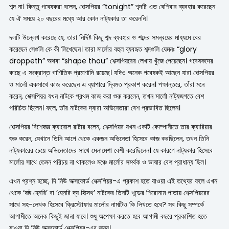
শব্দ না। কিন্তু গবেষকরা বলেন, শেক্সপিয়র “tonight” শব্দটি এত বেশিবার ব্যবহার করেছেন
যে ঐ সময়ে ২০ বছরের মধ্যে আর কোন নাট্যকার তা করেননি।
দলটি উল্লেখ করেছে যে, তারা নির্দিষ্ট কিছু শব্দ ব্যবহার ও শব্দের সমন্বয়ের মাধ্যমে বের
করেছেন সেগুলি কে কী লিখেছেন। তারা মার্লোর বহুল ব্যবহৃত শব্দগুলি যেমনঃ “glory
droppeth” অথবা “shape thou” শেক্সপিয়রের লেখায় খুঁজে পেয়েছেন। গবেষকদের
কাছে এ সংক্রান্ত গাণিতিক প্রমাণাদি রয়েছে। যদিও অনেক গবেষকই আছেন যারা শেক্সপিয়র
ও মার্লো একসাথে কাজ করেছেন এ ব্যাপারে দ্বিমত প্রকাশ করেন। পক্ষান্তরে, তাঁরা মনে
করেন, শেক্সপিয়র যখন নাটকে প্রথম কাজ করা শুরু করলেন, তখন মার্লো নাট্যজগতে বেশ
পরিচিত ছিলেন। ফলে, তাঁর নাটকের দ্বারা অভিনেতারা বেশ প্রভাবিত ছিলেন।
শেক্সপিয়র বিশেষজ্ঞ ক্যারোল রাটার বলেন, শেক্সপিয়র যখন একটি কোম্পানীতে তার ক্যারিয়ার
শুরু করেন, যেখানে তিনি আগে থেকে একজন অভিনেতা হিসেবে কাজ করছিলেন, তখন তিনি
নাট্যকারের চেয়ে অভিনেতাদের সাথে মেলামেশা বেশী করেছিলেন। যে কারণে নাট্যকার হিসেবে
মার্লোর সাথে তেমন পরিচয় না থাকলেও মঞ্চে মার্লোর সমর্থক ও ভাষার বেশ প্রাধান্য ছিল।
এখন প্রশ্ন হচ্ছে, দি নিউ অক্সফোর্ড শেক্সপিয়র-এ প্রকাশ হতে যাওয়া এই তথ্যের ফলে এখন
থেকে ‘ষষ্ঠ হেনরি’ বা ‘হেনরি দ্য সিক্সথ’ নাটকের তিনটি খন্ডের শিরোনাম পাতায় শেক্সপিয়রের
সাথে সহ-লেখক হিসেবে ক্রিস্টোফার মার্লোর নামটিও কি লিখতে হবে? সব কিছু সম্পর্কে
আগামীতে অনেক কিছুই জানা যাবে। শুধু অপেক্ষা করতে হবে আগামী বছরে প্রকাশিত হতে
যাওয়া দি নিউ অক্সফোর্ড শেক্সপিয়র-এর জন্য।