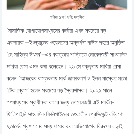
মারিয়া রেসা | ছবি: সংগৃহীত
‘সামাজিক যোগাযোগমাধ্যমের কর্তারা এখন সবচেয়ে বড়
একনায়ক’—ইংল্যান্ডের ওয়েলসের অন্তর্গত পাউস শহরে অনুষ্ঠিত
‘হে সাহিত্য উৎসব’–এর বক্তৃতায় শান্তিতে নোবেলজয়ী সাংবাদিক
মারিয়া রেসা এমন কথা বলেছেন। ২৬ মে বক্তৃতায় মারিয়া রেসা
বলেন, ‘আজকের বাস্তবতায় মার্ক জাকারবার্গ ও ইলন মাস্কের মতো
‘টেক ব্রোস’ হলেন সবচেয়ে বড় স্বৈরশাসক। ২০২১ সালে
গণমাধ্যমের স্বাধীনতা রক্ষার জন্য নোবেলজয়ী এই মার্কিন-
ফিলিপাইনি সাংবাদিক ফিলিপাইনের তৎকালীন প্রেসিডেন্ট রদ্রিগো
দুতার্তের প্রশাসনের সময় দায়ের করা অভিযোগের বিরুদ্ধে লড়াই