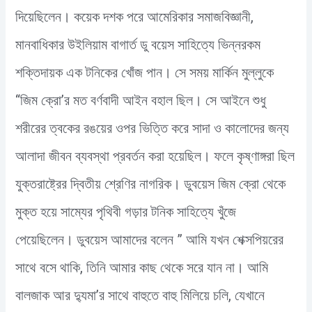
দিয়েছিলেন। কয়েক দশক পরে আমেরিকার সমাজবিজ্ঞানী,
মানবাধিকার উইলিয়াম বাগার্ত ডু বয়েস সাহিত্যে ভিন্নরকম
শক্তিদায়ক এক টনিকের খোঁজ পান। সে সময় মার্কিন মুল্লুকে
“জিম ক্রো’র মত বর্ণবাদী আইন বহাল ছিল। সে আইনে শুধু
শরীরের ত্বকের রঙয়ের ওপর ভিত্তি করে সাদা ও কালোদের জন্য
আলাদা জীবন ব্যবস্থা প্রবর্তন করা হয়েছিল। ফলে কৃষ্ণাঙ্গরা ছিল
যুক্তরাষ্ট্রের দ্বিতীয় শ্রেণির নাগরিক। ডুবয়েস জিম ক্রো থেকে
মুক্ত হয়ে সাম্যের পৃথিবী গড়ার টনিক সাহিত্যে খুঁজে
পেয়েছিলেন। ডুবয়েস আমাদের বলেন ” আমি যখন শেক্সপিয়রের
সাথে বসে থাকি, তিনি আমার কাছ থেকে সরে যান না। আমি
বালজাক আর দ্যুমা’র সাথে বাহুতে বাহু মিলিয়ে চলি, যেখানে