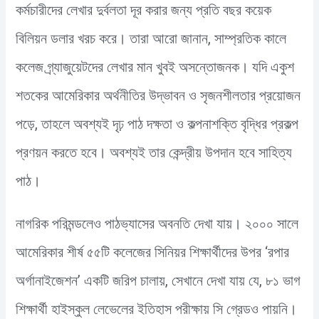
কর্মচারীদের লেখার দুর্বলতা দূর করার জন্য প্রতি বছর কয়েক
বিলিয়ন ডলার খরচ করে। তারা আরো জানান, সাম্প্রতিক কালে
কলেজ গ্র্যাজুয়েটদের লেখার মান খুবই অসন্তোজনক। যদি একুশ
শতকের আমেরিকার অর্থনীতির উদ্ভাবন ও সৃজনশীলতার প্রয়োজন
পড়ে, তাহলে অবশ্যই দৃঢ় পাঠ দক্ষতা ও কল্পনাশক্তি বৃদ্ধির প্রকল্প
প্রণয়ন করতে হবে। অবশ্যই তার কেন্দ্রীয় উপদান হবে সাহিত্য
পাঠ।
নাগরিক পরিমন্ডলেও পাঠভ্যাসের অবনতি দেখা যায়। ২০০০ সালে
আমেরিকার শীর্ষ ৫৫টি কলেজের সিনিয়র শিক্ষার্থীদের উপর ‘রপার
অর্গানাইজেশন’ একটি জরিপ চালায়, সেখানে দেখা যায় যে, ৮১ ভাগ
শিক্ষার্থী হাইস্কুল লেভেলের ইতিহাস পরীক্ষায় সি গ্রেডও পায়নি।