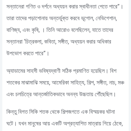
সন্তানেরা গণিত ও দর্শনে অধ্যয়ন করার স্বাধীনতা পেতে পারে”।
তারা তাদের পড়াশোনায় অন্তর্ভুক্ত করবে ভূগোল, নেভিগেশান,
বাণিজ্য, এবং কৃষি, । তিনি আরোও বলেছিলেন, যাতে তাদের
সন্তানরা ‘চিত্রকলা, কবিতা, সঙ্গীত, অধ্যয়ন করার অধিকার
উপভোগ করতে পারে”।
অ্যাডামের সাহসী ভবিষ্যদ্বাণী সঠিক প্রমাণিত হয়েছিল। বিশ
শতকের মাঝামাঝি সময়ে, আমেরিকা সাহিত্য, শিল্প, সঙ্গীত, নাচ, মঞ্চ
এবং চলচিত্রে আন্তর্জাতিকভাবে অনন্য উচ্চতায় পৌঁছেছিল।
কিন্তু বিগত সিকি শতক থেকে শিল্পজগতে এক বিস্ময়কর ঘটনা
ঘটে। যখন মানুষের আয় একটি অপ্রত্যাশিত মাত্রায় গিয়ে ঠেকে,