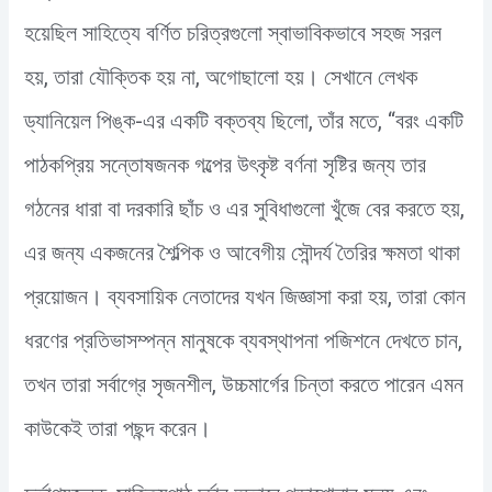
হয়েছিল সাহিত্যে বর্ণিত চরিত্রগুলো স্বাভাবিকভাবে সহজ সরল
হয়, তারা যৌক্তিক হয় না, অগোছালো হয়। সেখানে লেখক
ড্যানিয়েল পিঙ্ক-এর একটি বক্তব্য ছিলো, তাঁর মতে, “বরং একটি
পাঠকপ্রিয় সন্তোষজনক গল্পের উৎকৃষ্ট বর্ণনা সৃষ্টির জন্য তার
গঠনের ধারা বা দরকারি ছাঁচ ও এর সুবিধাগুলো খুঁজে বের করতে হয়,
এর জন্য একজনের শৈল্পিক ও আবেগীয় সৌন্দর্য তৈরির ক্ষমতা থাকা
প্রয়োজন। ব্যবসায়িক নেতাদের যখন জিজ্ঞাসা করা হয়, তারা কোন
ধরণের প্রতিভাসম্পন্ন মানুষকে ব্যবস্থাপনা পজিশনে দেখতে চান,
তখন তারা সর্বাগ্রে সৃজনশীল, উচ্চমার্গের চিন্তা করতে পারেন এমন
কাউকেই তারা পছন্দ করেন।