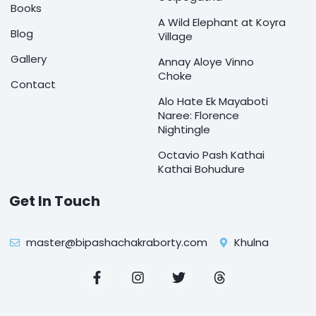
Books
A Wild Elephant at Koyra
Blog
Village
Gallery
Annay Aloye Vinno
Choke
Contact
Alo Hate Ek Mayaboti
Naree: Florence
Nightingle
Octavio Pash Kathai
Kathai Bohudure
Get In Touch
master@bipashachakraborty.com
Khulna
F
I
T
T
a
n
w
h
c
s
i
r
e
t
t
e