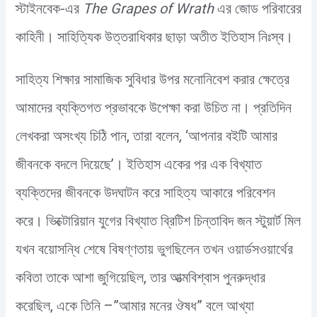
স্টাইনবেক-এর
The Grapes of Wrath
এর জোড পরিবারের
কাহিনী। সাহিত্যিক উত্তরাধিকার ছাড়া অতীত ইতিহাস নিঃস্ব।
সাহিত্য শিক্ষার সামাজিক সুবিধার উপর মনোনিবেশ করার ক্ষেত্রে
আমাদের ব্যক্তিগত প্রভাবকে উপেক্ষা করা উচিত না। প্রতিদিন
লেখকরা অসংখ্য চিঠি পান, তারা বলেন, ‘আপনার বইটি আমার
জীবনকে বদলে দিয়েছে’। ইতিহাস একের পর এক বিখ্যাত
ব্যক্তিদের জীবনকে উদঘাটন করে সাহিত্য আকারে পরিবেশন
করে। ভিক্টোরিয়ান যুগের বিখ্যাত ব্রিটিশ চিন্তাবিদ জন স্টুয়ার্ট মিল
যখন বয়োসন্ধি শেষে বিষণ্ণতায় ভুগছিলেন তখন ওয়ার্ডসওয়ার্থের
কবিতা তাকে আশা জুগিয়েছিল, তার আত্মবিশ্বাস পুনরুদ্ধার
করেছিল, একে তিনি –”আমার মনের ঔষধ” বলে আখ্যা