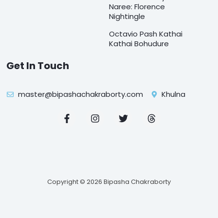
Naree: Florence
Nightingle
Octavio Pash Kathai
Kathai Bohudure
Get In Touch
master@bipashachakraborty.com
Khulna
F
I
T
T
a
n
w
h
c
s
i
r
e
t
t
e
b
a
t
a
o
g
e
d
o
r
r
s
k
a
Copyright © 2026 Bipasha Chakraborty
-
m
f