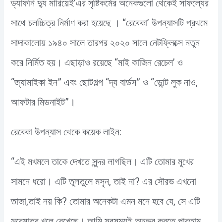
ড্যাফনি দ্যু মারিয়েই’এর সৃষ্টিকর্মের অনেকগুলো থেকেই সাফল্যের
সাথে চলচ্চিত্র নির্মাণ করা হয়েছে । “রেবেকা’ উপন্যাসটি প্রথমে
সাদাকালোয় ১৯৪০ সালে তারপর ২০২০ সালে নেটফ্লিক্সে নতুন
করে নির্মিত হয়। এছাড়াও রয়েছে “মাই কাজিন রেচেল’ ও
“জ্যামাইকা ইন” এবং ছোটগল্প “দ্য বার্ডস” ও “ডোন্ট লুক নাও,
আফটার মিডনাইট”।
রেবেকা উপন্যাস থেকে কয়েক লাইন:
“এই মখমলে তাকে দেখতে সুন্দর লাগছিল। এটি তোমার মুখের
সামনে ধরো। এটি তুলতুলে মসৃন, তাই না? এর সৌরভ এখনো
তাজা,তাই নয় কি? তোমার অনেকটা এমন মনে হবে যে, সে এটি
সবেমাত্র খুলে রেখেছে। আমি সবসময়ই অনুভব করতে পারতাম,