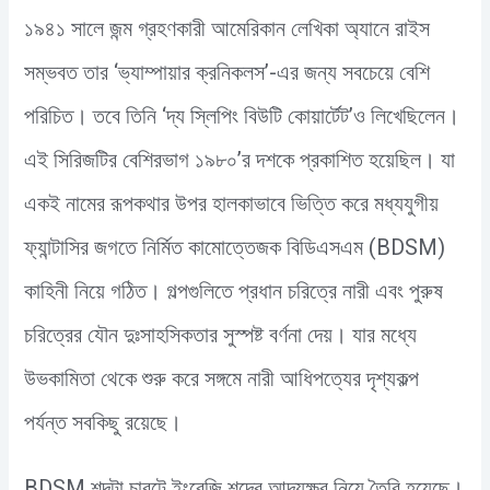
১৯৪১ সালে জন্ম গ্রহণকারী আমেরিকান লেখিকা অ্যানে রাইস
সম্ভবত তার ‘ভ্যাম্পায়ার ক্রনিকলস’-এর জন্য সবচেয়ে বেশি
পরিচিত। তবে তিনি ‘দ্য স্লিপিং বিউটি কোয়ার্টেট’ও লিখেছিলেন।
এই সিরিজটির বেশিরভাগ ১৯৮০’র দশকে প্রকাশিত হয়েছিল। যা
একই নামের রূপকথার উপর হালকাভাবে ভিত্তি করে মধ্যযুগীয়
ফ্যান্টাসির জগতে নির্মিত কামোত্তেজক বিডিএসএম (BDSM)
কাহিনী নিয়ে গঠিত। গল্পগুলিতে প্রধান চরিত্রে নারী এবং পুরুষ
চরিত্রের যৌন দুঃসাহসিকতার সুস্পষ্ট বর্ণনা দেয়। যার মধ্যে
উভকামিতা থেকে শুরু করে সঙ্গমে নারী আধিপত্যের দৃশ্যকল্প
পর্যন্ত সবকিছু রয়েছে।
BDSM শব্দটা চারটে ইংরেজি শব্দের আদ্যক্ষর নিয়ে তৈরি হয়েছে।