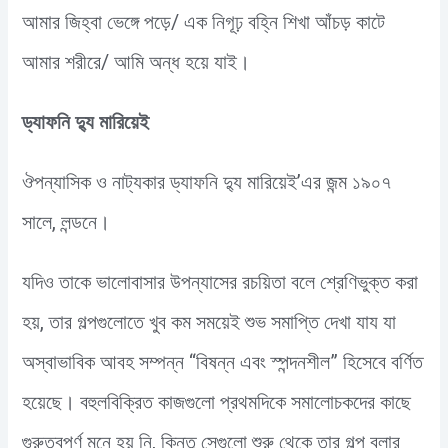
আমার জিহ্বা ভেঙ্গে পড়ে/ এক নিগূঢ় বহ্নি শিখা আঁচড় কাটে
আমার শরীরে/ আমি অন্ধ হয়ে যাই।
ড্যাফনি দ্যু মারিয়েই
ঔপন্যাসিক ও নাট্যকার ড্যাফনি দ্যু মারিয়েই’এর জন্ম ১৯০৭
সালে, লন্ডনে।
যদিও তাকে ভালোবাসার উপন্যাসের রচয়িতা বলে শ্রেণিভুক্ত করা
হয়, তার গল্পগুলোতে খুব কম সময়েই শুভ সমাপ্তি দেখা যায যা
অস্বাভাবিক আবহ সম্পন্ন “বিষন্ন এবং স্পন্দনশীল” হিসেবে বর্ণিত
হয়েছে। বহুলবিক্রিত কাজগুলো প্রথমদিকে সমালোচকদের কাছে
গুরুত্বপূর্ণ মনে হয় নি, কিন্তু সেগুলো শুরু থেকে তার গল্প বলার