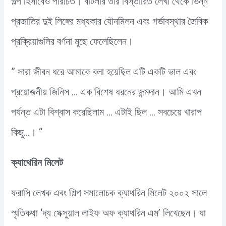
গল্প হিসাবেও পরিচিত। বাটলার তার বিস্তারিত লেখা থেকে ভিন্ন
প্রজাতির দুই লিঙ্গের মধ্যকার যৌনমিলন এবং গর্ভাবস্থার জৈবিক
প্রক্রিয়াগুলির বর্ণনা মুছে ফেলেছিলেন।
” সারা জীবন ধরে আমাকে বলা হয়েছিল এটি একটি ভাল এবং
প্রয়োজনীয় জিনিস … এক বিশেষ ধরনের জন্মদান। আমি এখন
পর্যন্ত এটা বিশ্বাস করেছিলাম … এটাই ছিল … সবচেয়ে খারাপ
কিছু…। “
ক্যাথেরিন মিলেট
ফরাসি লেখক এবং শিল্প সমালোচক ক্যাথরিন মিলেট ২০০২ সালে
স্মৃতিকথা ‘দ্য সেক্সুয়াল লাইফ অফ ক্যাথরিন এম’ লিখেছেন। যা