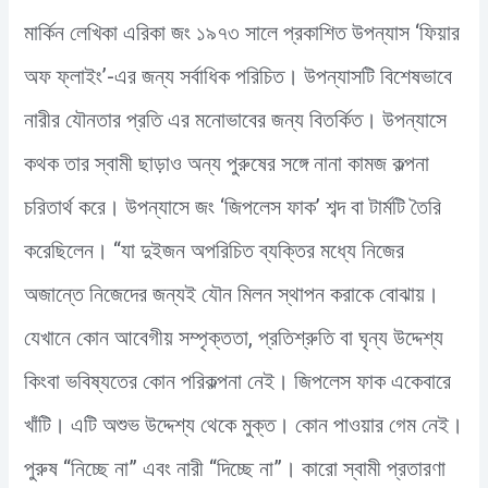
মার্কিন লেখিকা এরিকা জং ১৯৭৩ সালে প্রকাশিত উপন্যাস ‘ফিয়ার
অফ ফ্লাইং’-এর জন্য সর্বাধিক পরিচিত। উপন্যাসটি বিশেষভাবে
নারীর যৌনতার প্রতি এর মনোভাবের জন্য বিতর্কিত। উপন্যাসে
কথক তার স্বামী ছাড়াও অন্য পুরুষের সঙ্গে নানা কামজ কল্পনা
চরিতার্থ করে। উপন্যাসে জং ‘জিপলেস ফাক’ শব্দ বা টার্মটি তৈরি
করেছিলেন। “যা দুইজন অপরিচিত ব্যক্তির মধ্যে নিজের
অজান্তে নিজেদের জন্যই যৌন মিলন স্থাপন করাকে বোঝায়।
যেখানে কোন আবেগীয় সম্পৃক্ততা, প্রতিশ্রুতি বা ঘৃন্য উদ্দেশ্য
কিংবা ভবিষ্যতের কোন পরিকল্পনা নেই। জিপলেস ফাক একেবারে
খাঁটি। এটি অশুভ উদ্দেশ্য থেকে মুক্ত। কোন পাওয়ার গেম নেই।
পুরুষ “নিচ্ছে না” এবং নারী “দিচ্ছে না”। কারো স্বামী প্রতারণা