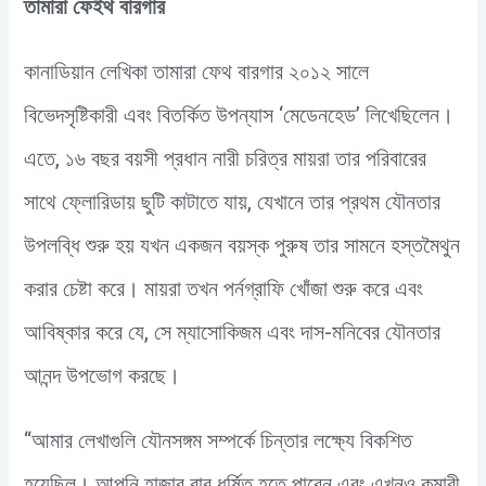
তামারা ফেইথ বারগার
কানাডিয়ান লেখিকা তামারা ফেথ বারগার ২০১২ সালে
বিভেদসৃষ্টিকারী এবং বিতর্কিত উপন্যাস ‘মেডেনহেড’ লিখেছিলেন।
এতে, ১৬ বছর বয়সী প্রধান নারী চরিত্র মায়রা তার পরিবারের
সাথে ফ্লোরিডায় ছুটি কাটাতে যায়, যেখানে তার প্রথম যৌনতার
উপলব্ধি শুরু হয় যখন একজন বয়স্ক পুরুষ তার সামনে হস্তমৈথুন
করার চেষ্টা করে। মায়রা তখন পর্নগ্রাফি খোঁজা শুরু করে এবং
আবিষ্কার করে যে, সে ম্যাসোকিজম এবং দাস-মনিবের যৌনতার
আনন্দ উপভোগ করছে।
“আমার লেখাগুলি যৌনসঙ্গম সম্পর্কে চিন্তার লক্ষ্যে বিকশিত
হয়েছিল। আপনি হাজার বার ধর্ষিত হতে পারেন এবং এখনও কুমারী