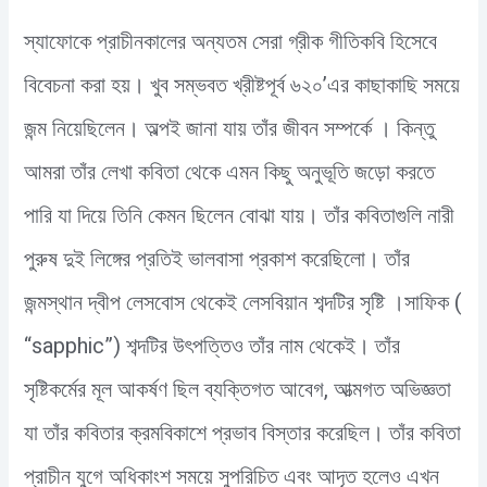
স্যাফোকে প্রাচীনকালের অন্যতম সেরা গ্রীক গীতিকবি হিসেবে
বিবেচনা করা হয়। খুব সম্ভবত খ্রীষ্টপূর্ব ৬২০’এর কাছাকাছি সময়ে
জন্ম নিয়েছিলেন। অল্পই জানা যায় তাঁর জীবন সম্পর্কে । কিন্তু
আমরা তাঁর লেখা কবিতা থেকে এমন কিছু অনুভূতি জড়ো করতে
পারি যা দিয়ে তিনি কেমন ছিলেন বোঝা যায়। তাঁর কবিতাগুলি নারী
পুরুষ দুই লিঙ্গের প্রতিই ভালবাসা প্রকাশ করেছিলো। তাঁর
জন্মস্থান দ্বীপ লেসবোস থেকেই লেসবিয়ান শব্দটির সৃষ্টি ।সাফিক (
“sapphic”) শব্দটির উৎপত্তিও তাঁর নাম থেকেই। তাঁর
সৃষ্টিকর্মের মূল আকর্ষণ ছিল ব্যক্তিগত আবেগ, আত্মগত অভিজ্ঞতা
যা তাঁর কবিতার ক্রমবিকাশে প্রভাব বিস্তার করেছিল। তাঁর কবিতা
প্রাচীন যুগে অধিকাংশ সময়ে সুপরিচিত এবং আদৃত হলেও এখন