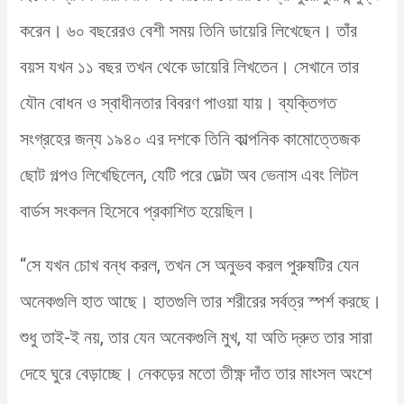
করেন। ৬০ বছরেরও বেশী সময় তিনি ডায়েরি লিখেছেন। তাঁর
বয়স যখন ১১ বছর তখন থেকে ডায়েরি লিখতেন। সেখানে তার
যৌন বোধন ও স্বাধীনতার বিবরণ পাওয়া যায়। ব্যক্তিগত
সংগ্রহের জন্য ১৯৪০ এর দশকে তিনি কাল্পনিক কামোত্তেজক
ছোট গল্পও লিখেছিলেন, যেটি পরে ডেল্টা অব ভেনাস এবং লিটল
বার্ডস সংকলন হিসেবে প্রকাশিত হয়েছিল।
“সে যখন চোখ বন্ধ করল, তখন সে অনুভব করল পুরুষটির যেন
অনেকগুলি হাত আছে। হাতগুলি তার শরীরের সর্বত্র স্পর্শ করছে।
শুধু তাই-ই নয়, তার যেন অনেকগুলি মুখ, যা অতি দ্রুত তার সারা
দেহে ঘুরে বেড়াচ্ছে। নেকড়ের মতো তীক্ষ্ণ দাঁত তার মাংসল অংশে