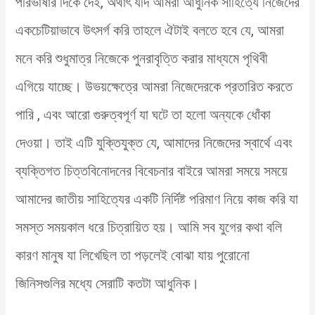
পরিভাষার দিকে দেই, অর্থাৎ যদি আমরা আধুনিক সাহিত্যে নিজেদের
একচেটিয়াভাবে উৎসর্গ করি তাহলে ঐটাই বলতে হবে যে, আমরা
মনে করি শুধুমাত্র নিজেকে পুনরাবৃত্তি করার মাধ্যমে পৃথিবী
এগিয়ে যাচ্ছে। উভয়ক্ষেত্রে আমরা নিজেদেরকে প্রতারিত করতে
পারি , এবং আরো গুরুত্বপূর্ণ যা ঘটে তা হলো অন্যকে ধোঁকা
দেওয়া। তাই এটি যুক্তিযুক্ত যে, আমাদের নিজেদের স্বার্থে এবং
ব্যক্তিগত চিত্তবিনোদনের বিবেচনার বাইরে আমরা সময়ে সময়ে
আমাদের জাতীয় সাহিত্যের একটি নির্দিষ্ট পরিমাণ নিয়ে কাজ করি যা
সমস্ত সময়কাল ধরে চিত্রায়িত হয়। আমি সব যুগের কথা বলি
কারণ মানুষ যা লিখেছিল তা পড়লেই বোঝা যায় পুরোনো
জিনিসগুলির মধ্যে সেরাটি কতটা আধুনিক।