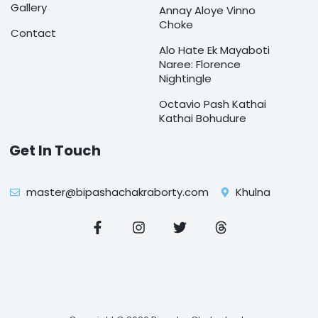
Gallery
Annay Aloye Vinno
Choke
Contact
Alo Hate Ek Mayaboti
Naree: Florence
Nightingle
Octavio Pash Kathai
Kathai Bohudure
Get In Touch
master@bipashachakraborty.com
Khulna
F
I
T
T
a
n
w
h
c
s
i
r
e
t
t
e
b
a
t
a
o
g
e
d
o
r
r
s
k
a