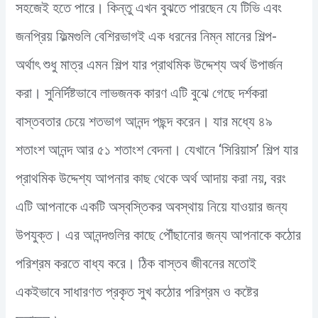
সহজেই হতে পারে। কিন্তু এখন বুঝতে পারছেন যে টিভি এবং
জনপ্রিয় ফিল্মগুলি বেশিরভাগই এক ধরনের নিম্ন মানের শিল্প-
অর্থাৎ শুধু মাত্র এমন শিল্প যার প্রাথমিক উদ্দেশ্য অর্থ উপার্জন
করা। সুনির্দিষ্টভাবে লাভজনক কারণ এটি বুঝে গেছে দর্শকরা
বাস্তবতার চেয়ে শতভাগ আনন্দ পছন্দ করেন। যার মধ্যে ৪৯
শতাংশ আনন্দ আর ৫১ শতাংশ বেদনা। যেখানে ‘সিরিয়াস’ শিল্প যার
প্রাথমিক উদ্দেশ্য আপনার কাছ থেকে অর্থ আদায় করা নয়, বরং
এটি আপনাকে একটি অস্বস্তিকর অবস্থায় নিয়ে যাওয়ার জন্য
উপযুক্ত। এর আনন্দগুলির কাছে পৌঁছানোর জন্য আপনাকে কঠোর
পরিশ্রম করতে বাধ্য করে। ঠিক বাস্তব জীবনের মতোই
একইভাবে সাধারণত প্রকৃত সুখ কঠোর পরিশ্রম ও কষ্টের